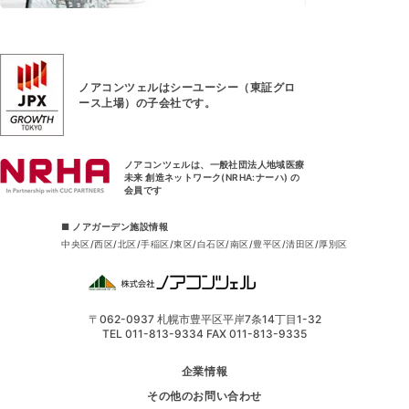
ノアコンツェルはシーユーシー（東証グロ
ース上場）
の子会社です。
ノアコンツェルは、一般社団法人地域医療
未来 創造ネットワーク(NRHA:ナーハ) の
会員です
■ ノアガーデン施設情報
中央区
西区
北区
手稲区
東区
白石区
南区
豊平区
清田区
厚別区
〒062-0937 札幌市豊平区平岸7条14丁目1-32
TEL 011-813-9334 FAX 011-813-9335
企業情報
その他のお問い合わせ