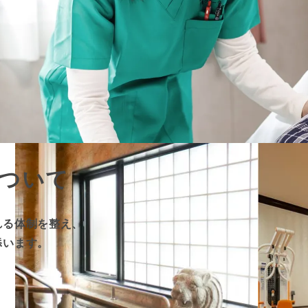
ついて
れる体制を整え、
添います。