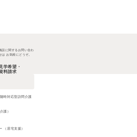
施設に関するお問い合わ
せは
お気軽にどうぞ。
見学希望・
資料請求
・随時対応型訪問介護
問介護）
）
ー （居宅支援）