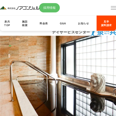
採用情報
泉共
施設
見学
料金表
Q&A
お知らせ
TOP
検索
資料請求
デイサービスセンター