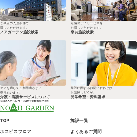
ご希望の入居条件で
近隣のデイサービスを
探しいただけます。
お探しいただけます。
ノアガーデン
施設検索
泉共
施設検索
ケアを通じてご利用者さまに
施設に関するお問い合わせは
寄り添います。
お気軽にどうぞ。
介護・看護サービスについて
見学希望・
資料請求
TOP
施設一覧
ホスピスフロア
よくあるご質問