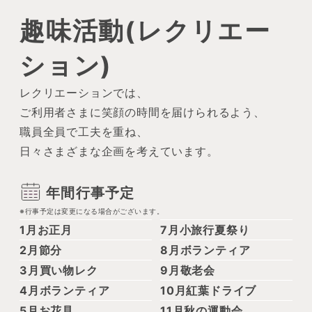
趣味活動(レクリエー
ション)
レクリエーションでは、
ご利用者さまに笑顔の時間を届けられるよう、
職員全員で工夫を重ね、
日々さまざまな企画を考えています。
年間行事予定
※行事予定は変更になる場合がございます。
1月
お正月
7月
小旅行夏祭り
2月
節分
8月
ボランティア
3月
買い物レク
9月
敬老会
4月
ボランティア
10月
紅葉ドライブ
5月
お花見
11月
秋の運動会