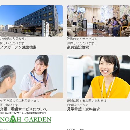
ご希望の入居条件で
近隣のデイサービスを
探しいただけます。
お探しいただけます。
ノアガーデン
施設検索
泉共
施設検索
ケアを通じてご利用者さまに
施設に関するお問い合わせは
寄り添います。
お気軽にどうぞ。
介護・看護サービスについて
見学希望・
資料請求