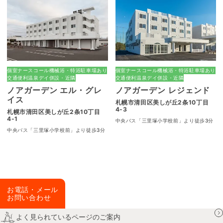
個室
ナースコール
機械浴・特浴
駐車場あり
個室
ナースコール
機械浴・特浴
駐車場あり
交通便利
温泉
デイ併設・近隣
交通便利
温泉
デイ併設・近隣
ノアガーデン エル・グレ
ノアガーデン レジェンド
イス
札幌市清田区美しが丘2条10丁目
4-3
札幌市清田区美しが丘2条10丁目
4-1
中央バス「三里塚小学校前」より徒歩3分
中央バス「三里塚小学校前」より徒歩3分
お電話・メール
お問い合わせ
よく見られているページのご案内