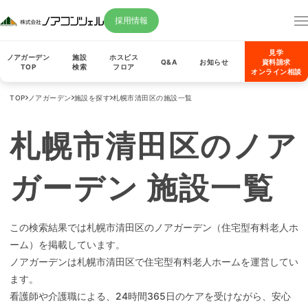
採用情報
見学
ノアガーデン
施設
ホスピス
Q&A
お知らせ
資料請求
TOP
検索
フロア
オンライン相談
TOP
ノアガーデン
施設を探す
札幌市清田区の施設一覧
札幌市清田区のノア
ガーデン 施設一覧
この検索結果では札幌市清田区のノアガーデン（住宅型有料老人ホ
ーム）を掲載しています。
ノアガーデンは札幌市清田区で住宅型有料老人ホームを運営してい
ます。
看護師や介護職による、24時間365日のケアを受けながら、安心