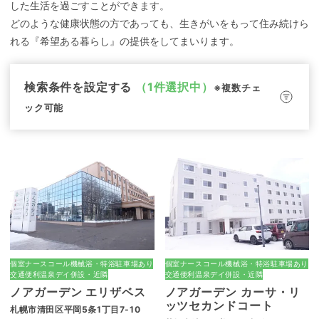
した生活を過ごすことができます。
どのような健康状態の方であっても、生きがいをもって住み続けら
れる『希望ある暮らし』の提供をしてまいります。
検索条件を設定する
（1件選択中）
※複数チェ
ック可能
個室
ナースコール
機械浴・特浴
駐車場あり
個室
ナースコール
機械浴・特浴
駐車場あり
交通便利
温泉
デイ併設・近隣
交通便利
温泉
デイ併設・近隣
ノアガーデン エリザベス
ノアガーデン カーサ・リ
ッツセカンドコート
札幌市清田区平岡5条1丁目7-10