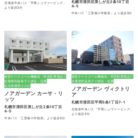
札幌市清田区美しが丘2条10丁目
北海道中央バス「平岡シュヴァービング」
4-5
より徒歩2分
中央バス「三里塚小学校前」より徒歩3分
個室
ナースコール
機械浴・特浴
駐車場あり
個室
ナースコール
機械浴・特浴
駐車場あり
交通便利
温泉
デイ併設・近隣
交通便利
温泉
デイ併設・近隣
生活保護受け入れ
ノアガーデン ヴィクトリ
ノアガーデン カーサ・リ
ア
ッツ
札幌市清田区平岡5条1丁目7-1
札幌市清田区美しが丘2条10丁目
北海道中央バス「平岡シュヴァービング」
4-5
より徒歩3分
中央バス「三里塚小学校前」より徒歩3分