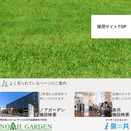
採用サイトTOP
よく見られているページのご案内
ご希望の入居条件で
近隣のデイサ
探しいただけます。
お探しいただ
ノアガーデン
泉共
施設検索
施設検索