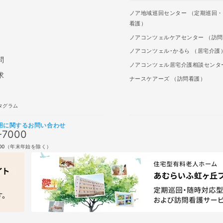
ノア地域巡回センター （定期巡回
看護）
ノアコンツェルケアセンター （訪
ノアコンツェル･かるら （居宅介護
問
ノアコンツェル居宅介護相談センタ
求
ナースケアーズ （訪問看護）
タグラム
用に関するお問い合わせ
-7000
7:00（年末年始を除く）