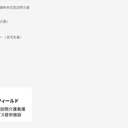
・随時対応型訪問介護
問介護）
）
ー （居宅支援）