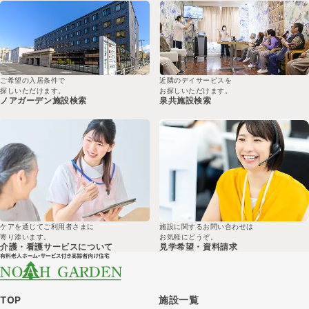
ご希望の入居条件で
近隣のデイサービスを
探しいただけます。
お探しいただけます。
ノアガーデン
施設検索
泉共
施設検索
ケアを通じてご利用者さまに
施設に関するお問い合わせは
寄り添います。
お気軽にどうぞ。
介護・看護サービスについて
見学希望・
資料請求
TOP
施設一覧