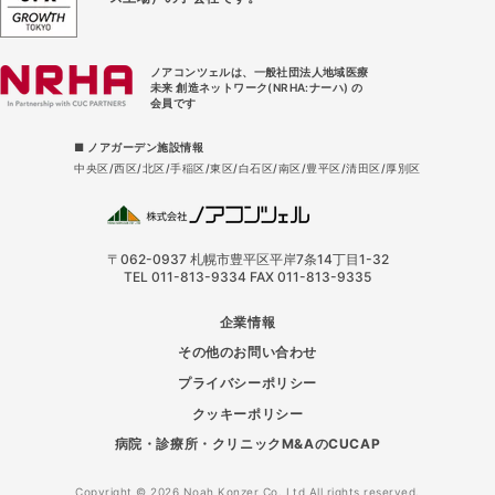
ノアコンツェルは、一般社団法人地域医療
未来 創造ネットワーク(NRHA:ナーハ) の
会員です
■ ノアガーデン施設情報
中央区
西区
北区
手稲区
東区
白石区
南区
豊平区
清田区
厚別区
〒062-0937 札幌市豊平区平岸7条14丁目1-32
TEL 011-813-9334 FAX 011-813-9335
企業情報
その他のお問い合わせ
プライバシーポリシー
クッキーポリシー
病院・診療所・クリニックM&AのCUCAP
Copyright © 2026 Noah Konzer Co.,Ltd All rights reserved.