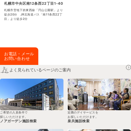
札幌市中央区南12条西22丁目1-40
札幌市営地下鉄東西線「円山公園駅」より
徒歩20分 JR北海道バス「南11条西22丁
目」より徒歩2分​
お電話・メール
お問い合わせ
よく見られているページのご案内
ご希望の入居条件で
近隣のデイサービスを
探しいただけます。
お探しいただけます。
ノアガーデン
施設検索
泉共
施設検索