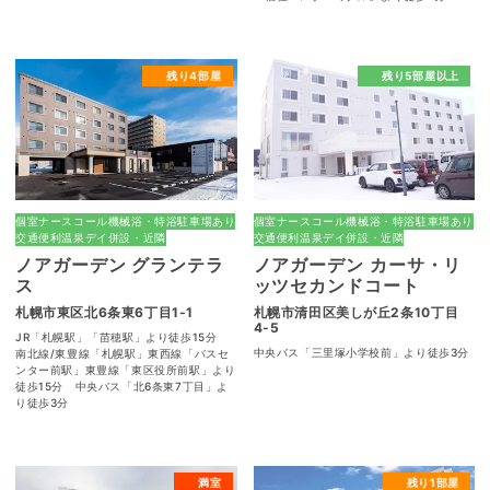
残り4部屋
残り5部屋以上
個室
ナースコール
機械浴・特浴
駐車場あり
個室
ナースコール
機械浴・特浴
駐車場あり
交通便利
温泉
デイ併設・近隣
交通便利
温泉
デイ併設・近隣
ノアガーデン グランテラ
ノアガーデン カーサ・リ
ス
ッツセカンドコート
札幌市東区北6条東6丁目1-1
札幌市清田区美しが丘2条10丁目
4-5
JR「札幌駅」「苗穂駅」より徒歩15分
中央バス「三里塚小学校前」より徒歩3分
南北線/東豊線「札幌駅」東西線「バスセ
ンター前駅」東豊線「東区役所前駅」より
徒歩15分 中央バス「北6条東7丁目」よ
り徒歩3分
満室
残り1部屋