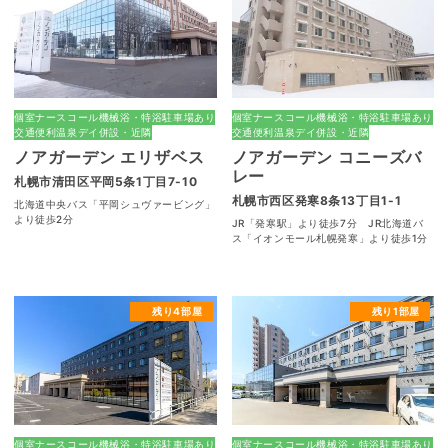
個室
ナースコール
機械浴・特浴
駐車場あり
個室
ナースコール
機械浴・特浴
駐車場あり
交通便利
温泉
デイ併設・近隣
交通便利
温泉
デイ併設・近隣
ノアガーデン エリザベス
ノアガーデン コニーズバ
レー
札幌市清田区平岡5条1丁目7-10
札幌市西区発寒8条13丁目1-1
北海道中央バス「平岡シュヴァービング」
より徒歩2分
JR「発寒駅」より徒歩7分 JR北海道バ
ス「イオンモール札幌発寒」より徒歩1分
残り4部屋
残り1部屋
個室
ナースコール
機械浴・特浴
駐車場あり
個室
ナースコール
機械浴・特浴
駐車場あり