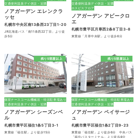
交通便利
温泉
デイ併設・近隣
交通便利
温泉
デイ併設・近隣
ホスピスフロア
ノアガーデン エレンクラ
ノアガーデン アビークロ
ッセ
エ
札幌市中央区南13条西23丁目1-20
札幌市豊平区月寒西2条8丁目3-8
JR北海道バス「南11条西22丁目」より徒
歩5分
東豊線「月寒中央駅」より徒歩6分
残り5部屋以上
残り5部屋以上
個室
ナースコール
機械浴・特浴
駐車場あり
個室
ナースコール
機械浴・特浴
駐車場あり
交通便利
温泉
デイ併設・近隣
交通便利
温泉
デイ併設・近隣
ノアガーデン シーズンベ
ノアガーデン ペイサージ
ル
ュ
札幌市豊平区福住1条5丁目3-1
札幌市豊平区福住1条2丁目9-23
東豊線「福住駅」より徒歩15分
東豊線「福住駅」より徒歩6分 中央バス
「福住バスターミナル」より徒歩6分