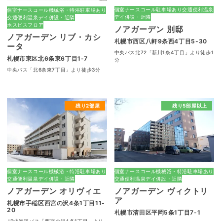
個室
ナースコール
駐車場あり
交通便利
温泉
個室
ナースコール
機械浴・特浴
駐車場あり
デイ併設・近隣
交通便利
温泉
デイ併設・近隣
ホスピスフロア
ノアガーデン 別邸
ノアガーデン リブ・カシ
札幌市西区八軒9条西4丁目5-30
ータ
中央バス北72「新川1条4丁目」より徒歩1
札幌市東区北6条東6丁目1-7
分
中央バス「北6条東7丁目」より徒歩3分
残り2部屋
残り5部屋以上
個室
ナースコール
機械浴・特浴
駐車場あり
個室
ナースコール
機械浴・特浴
駐車場あり
交通便利
温泉
デイ併設・近隣
交通便利
温泉
デイ併設・近隣
ノアガーデン オリヴィエ
ノアガーデン ヴィクトリ
ア
札幌市手稲区西宮の沢4条1丁目11-
20
札幌市清田区平岡5条1丁目7-1
JR北海道バス「西宮の沢4条1丁目」より