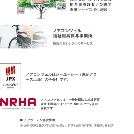
ノアコンツェルはシーユーシー（東証グロ
ース上場）
の子会社です。
ノアコンツェルは、一般社団法人地域医療
未来 創造ネットワーク(NRHA:ナーハ) の
会員です
■ ノアガーデン施設情報
中央区
西区
北区
手稲区
東区
白石区
南区
豊平区
清田区
厚別区