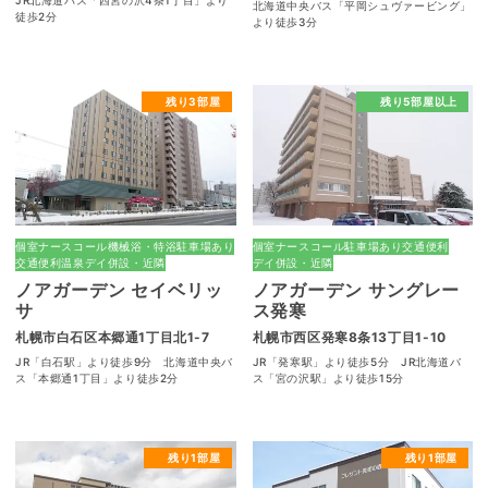
北海道中央バス「平岡シュヴァービング」
徒歩2分
より徒歩3分
残り3部屋
残り5部屋以上
個室
ナースコール
機械浴・特浴
駐車場あり
個室
ナースコール
駐車場あり
交通便利
交通便利
温泉
デイ併設・近隣
デイ併設・近隣
ノアガーデン セイベリッ
ノアガーデン サングレー
サ
ス発寒
札幌市白石区本郷通1丁目北1-7
札幌市西区発寒8条13丁目1-10
JR「白石駅」より徒歩9分 北海道中央バ
JR「発寒駅」より徒歩5分 JR北海道バ
ス「本郷通1丁目」より徒歩2分
ス「宮の沢駅」より徒歩15分
残り1部屋
残り1部屋