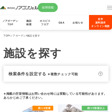
採用情報
見学
ノアガーデン
施設
ホスピス
Q&A
お知らせ
資料請求
TOP
検索
フロア
オンライン相談
TOP
ノアガーデン
施設を探す
施設を探す
検索条件を設定する
※複数チェック可能
※掲載の空室情報はお問い合わせ時には変動している可能性があります。
あらかじめご了承ください。
残り4部屋
残り5部屋以上