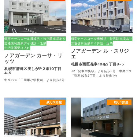
個室
ナースコール
機械浴・特浴
駐車場あり
個室
ナースコール
機械浴・特浴
駐車場あり
交通便利
温泉
デイ併設・近隣
交通便利
温泉
デイ併設・近隣
生活保護受け入れ
ノアガーデン ル・スリジ
ノアガーデン カーサ・リ
エ
ッツ
札幌市西区発寒10条2丁目8-5
札幌市清田区美しが丘2条10丁目
JR「発寒中央駅」より徒歩5分 中央バス
4-5
「発寒10条2丁目」より徒歩1分
中央バス「三里塚小学校前」より徒歩3分
残り3部屋
残り1部屋