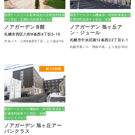
個室
ナースコール
駐車場あり
交通便利
温泉
個室
ナースコール
機械浴・特浴
駐車場あり
デイ併設・近隣
生活保護受け入れ
交通便利
温泉
デイ併設・近隣
ノアガーデン B館
ノアガーデン 旭ヶ丘ア
ン・ジュール
札幌市西区八軒9条西4丁目5-15
札幌市中央区南12条西22丁目2-1
中央バス「八軒6条西5丁目」より徒歩1分
札幌市電バス「西線11条」より徒歩10分
残り3部屋
個室
ナースコール
機械浴・特浴
駐車場あり
交通便利
温泉
デイ併設・近隣
ホスピスフロア
ノアガーデン 旭ヶ丘アー
バンクラス