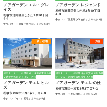
ノアガーデン エル・グレ
ノアガーデン レジェンド
イス
札幌市清田区美しが丘2条10丁目
4-3
札幌市清田区美しが丘2条10丁目
4-1
中央バス「三里塚小学校前」より徒歩3分
中央バス「三里塚小学校前」より徒歩3分
残り1部屋
満室
個室
ナースコール
機械浴・特浴
駐車場あり
個室
ナースコール
駐車場あり
交通便利
温泉
交通便利
温泉
デイ併設・近隣
デイ併設・近隣
生活保護受け入れ
ノアガーデン モエレヒル
ノアガーデン モエレの杜
ズ
札幌市東区中沼西3条2丁目7-2
札幌市東区中沼西3条2丁目7-8
中央バス「モエレ団地」より徒歩5分
中央バス「モエレ団地」より徒歩5分