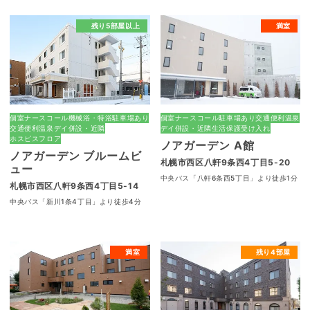
残り5部屋以上
満室
個室
ナースコール
機械浴・特浴
駐車場あり
個室
ナースコール
駐車場あり
交通便利
温泉
交通便利
温泉
デイ併設・近隣
デイ併設・近隣
生活保護受け入れ
ホスピスフロア
ノアガーデン A館
ノアガーデン ブルームビ
札幌市西区八軒9条西4丁目5-20
ュー
中央バス「八軒6条西5丁目」より徒歩1分
札幌市西区八軒9条西4丁目5-14
中央バス「新川1条4丁目」より徒歩4分
満室
残り4部屋