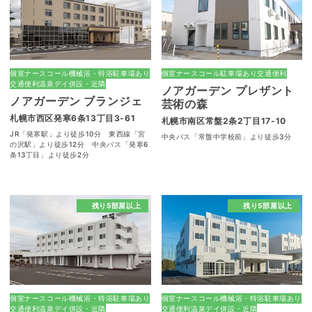
個室
ナースコール
機械浴・特浴
駐車場あり
個室
ナースコール
駐車場あり
交通便利
交通便利
温泉
デイ併設・近隣
ノアガーデン プレザント
ノアガーデン ブランジェ
芸術の森
札幌市西区発寒6条13丁目3-61
札幌市南区常盤2条2丁目17-10
JR「発寒駅」より徒歩10分 東西線「宮
中央バス「常盤中学校前」より徒歩3分
の沢駅」より徒歩12分 中央バス「発寒6
条13丁目」より徒歩2分
残り5部屋以上
残り5部屋以上
個室
ナースコール
機械浴・特浴
駐車場あり
個室
ナースコール
機械浴・特浴
駐車場あり
交通便利
温泉
デイ併設・近隣
交通便利
温泉
デイ併設・近隣