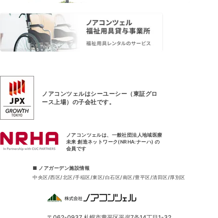
ノアコンツェルはシーユーシー（東証グロ
ース上場）
の子会社です。
ノアコンツェルは、一般社団法人地域医療
未来 創造ネットワーク(NRHA:ナーハ) の
会員です
■ ノアガーデン施設情報
中央区
西区
北区
手稲区
東区
白石区
南区
豊平区
清田区
厚別区
〒062-0937 札幌市豊平区平岸7条14丁目1-32