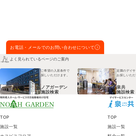
お電話・メールでのお問い合わせについて
よく見られているページのご案内
ご希望の入居条件で
近隣のデイサ
探しいただけます。
お探しいただ
ノアガーデン
泉共
施設検索
施設検索
TOP
TOP
施設一覧
施設一覧
ホスピスフロア
料金一覧