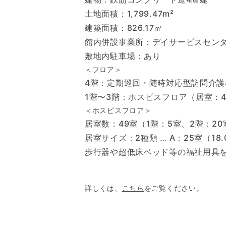
土地面積：1,799.47m²
建築面積：826.17㎡
館内併設事業所：デイサービスセンタ
敷地内駐車場：あり
＜フロア＞
4階：定期巡回・随時対応型訪
1階〜3階：ホスピスフロア（居室：
＜ホスピスフロア＞
居室数：49室（1階：5室、2階：20
居室サイズ：2種類 … A：25室（18.
歩行器や超低床ベッド等の福祉用具
詳しくは、
こちら
をご覧ください。