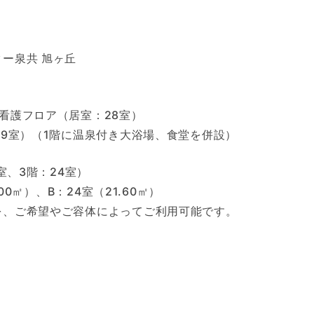
ー泉共 旭ヶ丘
問介護看護フロア（居室：28室）
49室）（1階に温泉付き大浴場、食堂を併設）
室、3階：24室）
00㎡）、B：24室（21.60㎡）
を、ご希望やご容体によってご利用可能です。