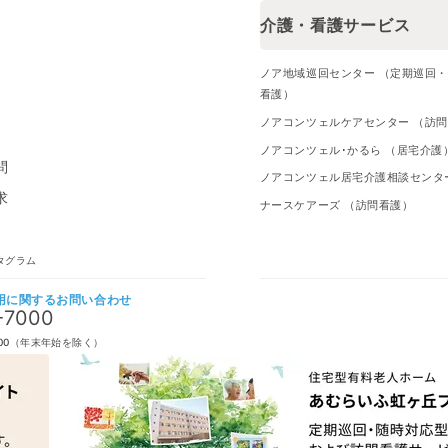
介護・看護サービス
ノア地域巡回センター （定期巡回
看護）
ノアコンツェルケアセンター （訪
ノアコンツェル･かるら （居宅介護
問
ノアコンツェル居宅介護相談センタ
求
ナースケアーズ （訪問看護）
タグラム
用に関するお問い合わせ
-7000
7:00（年末年始を除く）