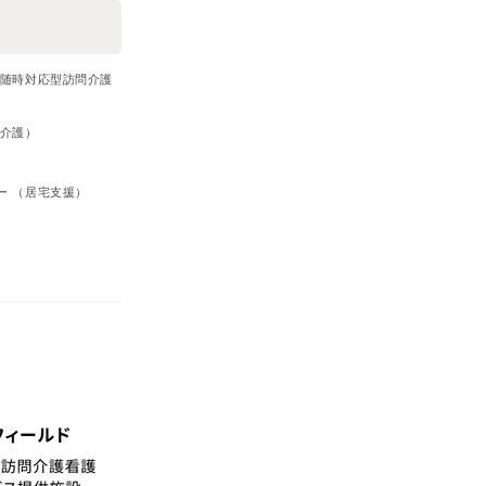
・随時対応型訪問介護
問介護）
）
ー （居宅支援）