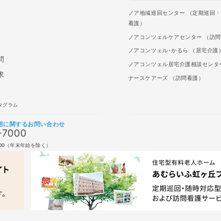
ノア地域巡回センター （定期巡回
看護）
ノアコンツェルケアセンター （訪
ノアコンツェル･かるら （居宅介護
問
ノアコンツェル居宅介護相談センタ
求
ナースケアーズ （訪問看護）
タグラム
用に関するお問い合わせ
-7000
7:00（年末年始を除く）