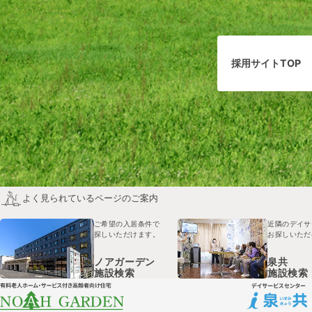
採用サイトTOP
よく見られているページのご案内
ご希望の入居条件で
近隣のデイサ
探しいただけます。
お探しいただ
ノアガーデン
泉共
施設検索
施設検索