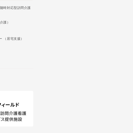
・随時対応型訪問介護
問介護）
）
ー （居宅支援）