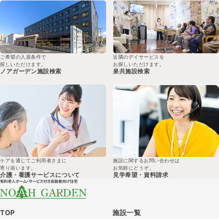
ご希望の入居条件で
近隣のデイサービスを
探しいただけます。
お探しいただけます。
ノアガーデン
施設検索
泉共
施設検索
ケアを通じてご利用者さまに
施設に関するお問い合わせは
寄り添います。
お気軽にどうぞ。
介護・看護サービスについて
見学希望・
資料請求
TOP
施設一覧