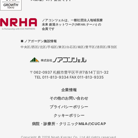
ノアコンツェルは、一般社団法人地域医療
未来 創造ネットワーク(NRHA:ナーハ) の
会員です
■ ノアガーデン施設情報
中央区
西区
北区
手稲区
東区
白石区
南区
豊平区
清田区
厚別区
〒062-0937 札幌市豊平区平岸7条14丁目1-32
TEL 011-813-9334 FAX 011-813-9335
企業情報
その他のお問い合わせ
プライバシーポリシー
クッキーポリシー
病院・診療所・クリニックM&AのCUCAP
Copyright © 2026 Noah Konzer Co.,Ltd All rights reserved.