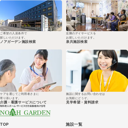
ご希望の入居条件で
近隣のデイサービスを
探しいただけます。
お探しいただけます。
ノアガーデン
施設検索
泉共
施設検索
ケアを通じてご利用者さまに
施設に関するお問い合わせは
寄り添います。
お気軽にどうぞ。
介護・看護サービスについて
見学希望・
資料請求
TOP
施設一覧