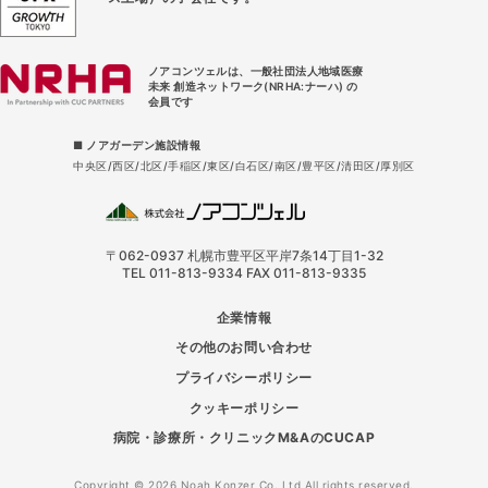
ノアコンツェルは、一般社団法人地域医療
未来 創造ネットワーク(NRHA:ナーハ) の
会員です
■ ノアガーデン施設情報
中央区
西区
北区
手稲区
東区
白石区
南区
豊平区
清田区
厚別区
〒062-0937 札幌市豊平区平岸7条14丁目1-32
TEL 011-813-9334 FAX 011-813-9335
企業情報
その他のお問い合わせ
プライバシーポリシー
クッキーポリシー
病院・診療所・クリニックM&AのCUCAP
Copyright © 2026 Noah Konzer Co.,Ltd All rights reserved.