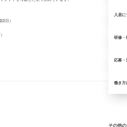
入居に
期2日）
可）
研修・
応募・
働き方
その他の