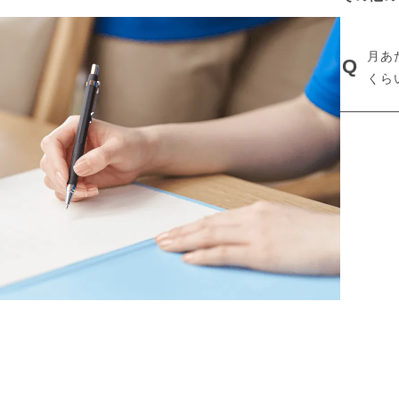
月あ
Q
くら