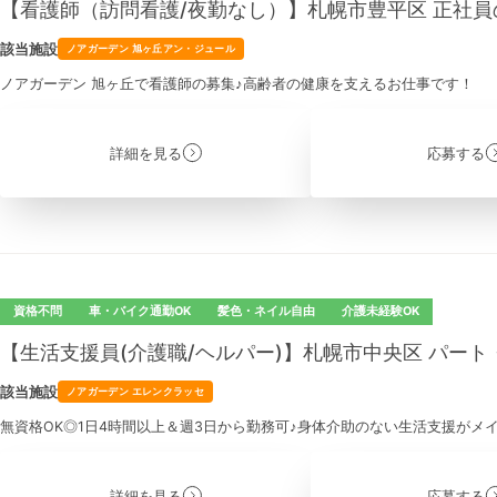
【看護師（訪問看護/夜勤なし）】札幌市豊平区 正社員
該当施設
ノアガーデン 旭ヶ丘アン・ジュール
ノアガーデン 旭ヶ丘で看護師の募集♪高齢者の健康を支えるお仕事です！
詳細を見る
応募する
資格不問
車・バイク通勤OK
髪色・ネイル自由
介護未経験OK
【生活支援員(介護職/ヘルパー)】札幌市中央区 パー
該当施設
ノアガーデン エレンクラッセ
無資格OK◎1日4時間以上＆週3日から勤務可♪身体介助のない生活支援がメ
詳細を見る
応募する