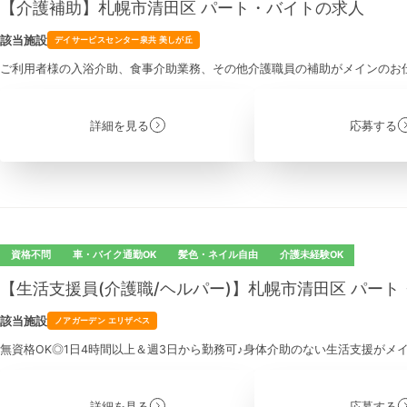
【介護補助】札幌市清田区 パート・バイトの求人
該当施設
デイサービスセンター泉共 美しが丘
ご利用者様の入浴介助、食事介助業務、その他介護職員の補助がメインのお
詳細を見る
応募する
資格不問
車・バイク通勤OK
髪色・ネイル自由
介護未経験OK
【生活支援員(介護職/ヘルパー)】札幌市清田区 パー
該当施設
ノアガーデン エリザベス
無資格OK◎1日4時間以上＆週3日から勤務可♪身体介助のない生活支援がメ
詳細を見る
応募する