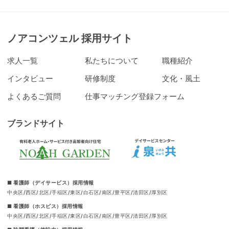
ノアコンツェル 採用サイト
求人一覧
私たちについて
職種紹介
インタビュー
研修制度
文化・風土
よくあるご質問
仕事マッチング登録フォーム
ブランドサイト
■ 看護師（デイサービス）採用情報
中央区
西区
北区
手稲区
東区
白石区
南区
豊平区
清田区
厚別区
■ 看護師（ホスピス）採用情報
中央区
西区
北区
手稲区
東区
白石区
南区
豊平区
清田区
厚別区