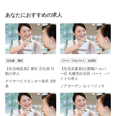
あなたにおすすめの求人
正社員
東区
パート・アルバイト
白石区
【生活相談員】東区 正社員 日
【生活支援員(介護職/ヘルパ
勤の求人
ー)】札幌市白石区 パート・バ
イトの求人
デイサービスセンター泉共 北6
条
ノアガーデン セイベリッサ