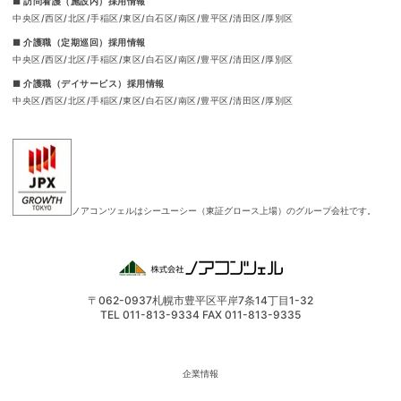
■ 訪問看護（施設内）採用情報
中央区
西区
北区
手稲区
東区
白石区
南区
豊平区
清田区
厚別区
■ 介護職（定期巡回）採用情報
中央区
西区
北区
手稲区
東区
白石区
南区
豊平区
清田区
厚別区
■ 介護職（デイサービス）採用情報
中央区
西区
北区
手稲区
東区
白石区
南区
豊平区
清田区
厚別区
ノアコンツェルはシーユーシー（東証グロース上場）のグループ会社です。
〒062-0937
札幌市豊平区平岸7条14丁目1-32
TEL 011-813-9334 FAX 011-813-9335
企業情報