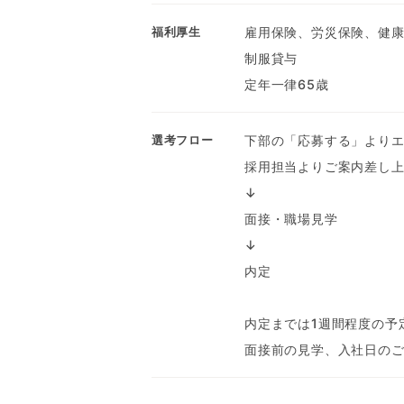
雇用保険、労災保険、健
福利厚生
制服貸与
定年一律65歳
下部の「応募する」より
選考フロー
採用担当よりご案内差し
↓
面接・職場見学
↓
内定
内定までは1週間程度の予
面接前の見学、入社日の