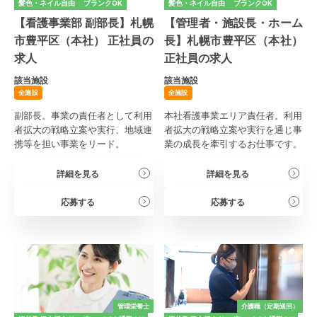
髪色・ネイル自由
ブランクOK
髪色・ネイル自由
ブランクOK
【看護事業部 副部長】札幌
【管理者・施設長・ホーム
市豊平区（本社） 正社員の
長】札幌市豊平区（本社）
求人
正社員の求人
該当施設
該当施設
全施設
全施設
副部長。事業の責任者として利用
本社看護事業エリア責任者。利用
者拡大の戦略立案や実行、地域連
者拡大の戦略立案や実行を通じ事
携等を担い事業をリード。
業の成長を牽引するお仕事です。
詳細を見る
詳細を見る
応募する
応募する
管理栄養士
介護職（定期巡回）