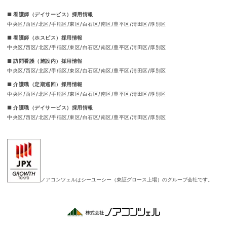
■ 看護師（デイサービス）採用情報
中央区
西区
北区
手稲区
東区
白石区
南区
豊平区
清田区
厚別区
■ 看護師（ホスピス）採用情報
中央区
西区
北区
手稲区
東区
白石区
南区
豊平区
清田区
厚別区
■ 訪問看護（施設内）採用情報
中央区
西区
北区
手稲区
東区
白石区
南区
豊平区
清田区
厚別区
■ 介護職（定期巡回）採用情報
中央区
西区
北区
手稲区
東区
白石区
南区
豊平区
清田区
厚別区
■ 介護職（デイサービス）採用情報
中央区
西区
北区
手稲区
東区
白石区
南区
豊平区
清田区
厚別区
ノアコンツェルはシーユーシー（東証グロース上場）のグループ会社です。