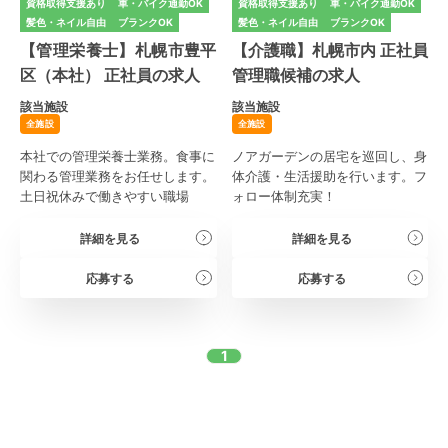
資格取得支援あり
車・バイク通勤OK
資格取得支援あり
車・バイク通勤OK
髪色・ネイル自由
ブランクOK
髪色・ネイル自由
ブランクOK
【管理栄養士】札幌市豊平
【介護職】札幌市内 正社員
区（本社） 正社員の求人
管理職候補の求人
該当施設
該当施設
全施設
全施設
本社での管理栄養士業務。食事に
ノアガーデンの居宅を巡回し、身
関わる管理業務をお任せします。
体介護・生活援助を行います。フ
土日祝休みで働きやすい職場
ォロー体制充実！
詳細を見る
詳細を見る
応募する
応募する
1