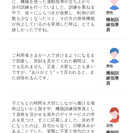
に、機械を使った運動指導や立ち上がり、
歩行訓練を行っていました。訓練を重ねる
中で、徐々にふらつきが改善し、転倒の回
男性
数も少なくなったりと、その方の身体機能
機能訓
が向上しているのを実感した時は、とても
練指導
員
嬉しかったですね。
ご利用者さまが一人で歩けるようになるま
で回復し、笑顔を見せてくれた瞬間は、今
でも忘れません。正直、大変なことも多い
男性
ですが、“ありがとう”って言われると、ま
機能訓
た頑張れるんです。
練指導
員
子どもとの時間を大切にしながら働ける場
所はないかと探す中、機能訓練指導員とし
て資格を活かせる泉共のデイサービスの求
人を見つけ、すぐに応募しました。決め手
になったのは、自宅から近く、日曜休みが
女性
あることでした。実際に子育て世代のスタ
機能訓