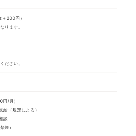
は＋200円）
異なります。
せください。
0円/月）
支給（規定による）
相談
内禁煙）