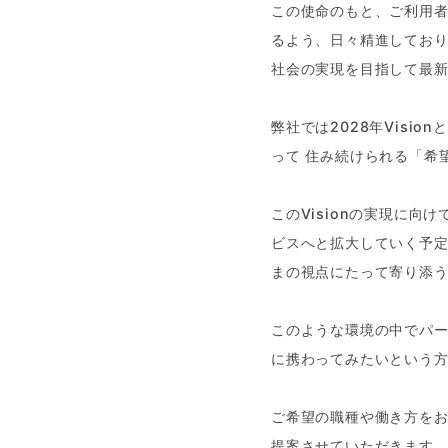
この使命のもと、ご利用
るよう、日々精進してお
社会の実現を目指して最
弊社では2028年Visi
って 住み続けられる「希
このVisionの実現に
ビスへと拡大していく予
まの視点にたって寄り添
このような環境の中でパ
に携わってみたいという
ご希望の職種や働き方を
提案させていただきます