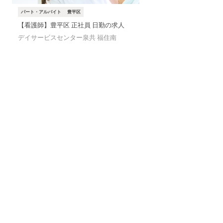
パート・アルバイト
豊平区
【看護師】豊平区 正社員 日勤の求人
デイサービスセンター泉共 福住南