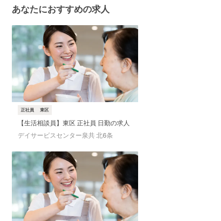
あなたに
おすすめの求人
正社員
東区
【生活相談員】東区 正社員 日勤の求人
デイサービスセンター泉共 北6条