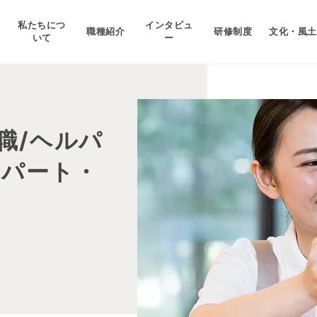
私たちにつ
インタビュ
職種紹介
研修制度
文化・風土
いて
ー
職/ヘルパ
 パート・