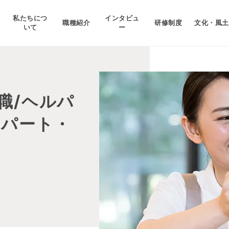
私たちにつ
インタビュ
職種紹介
研修制度
文化・風土
いて
ー
職/ヘルパ
 パート・