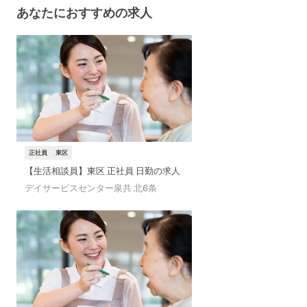
あなたに
おすすめの求人
正社員
東区
【生活相談員】東区 正社員 日勤の求人
デイサービスセンター泉共 北6条