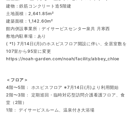
建物：鉄筋コンクリート造5階建
土地面積：2,641.85m²
建築面積：1,142.60m²
館内併設事業所：デイサービスセンター泉共 月寒西
敷地内駐車場：あり
( *1) 7月14日(月)のホスピスフロア開設に伴い、全居室数を
107室から95室に変更
https://noah-garden.com/noah/facility/abbey_chloe
＜フロア＞
4階〜5階： ホスピスフロア ※7月14日(月)より利用開始
2階〜3階： 定期巡回・臨時対応型訪問介護看護フロア、食
堂（2階）
1階： デイサービスルーム、温泉付き大浴場