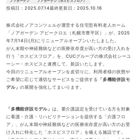
ノアガーデン
ノアガーデン（ホスピスフロア）
投稿日：2025.07.14
最終更新日：2025.10.16
株式会社ノアコンツェルが運営する住宅型有料老人ホーム
「ノアガーデン アビークロエ（札幌市豊平区）」が、2025
年7月14日(月)にリニューアルオープンいたしました。
がん末期や神経難病などの医療依存度が高い方の受け入れを
行う「ホスピスフロア」を、CUCグループの株式会社シーユ
ーシー・ホスピスと連携して、新設いたします。
今回のリニューアルオープンを皮切りに、利用者様の状態や
ご希望に応じて適切なサービスをご提供する
「多機能併設モ
デル」
の展開を強化してまいります。
「多機能併設モデル」
は、要介護認定を受けている方を対象
に看護・介護・リハビリテーションを提供する「介護フロ
ア」、がん末期や神経難病などの医療依存度が高い方のお受
け入れに特化した「ホスピスフロア」を備える施設です。