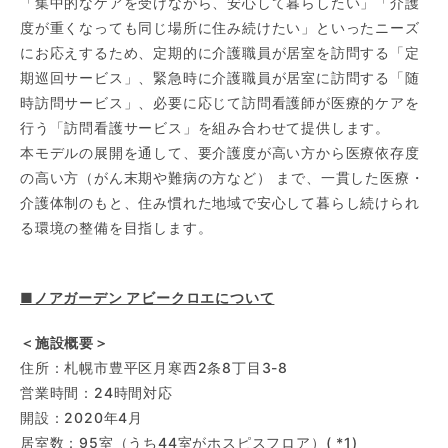
「集中的なケアを受けながら、安心して暮らしたい」「介護
度が重くなっても同じ場所に住み続けたい」といったニーズ
にお応えするため、定期的に介護職員が居室を訪問する「定
期巡回サービス」、緊急時に介護職員が居室に訪問する「随
時訪問サービス」、必要に応じて訪問看護師が医療的ケアを
行う「訪問看護サービス」を組み合わせて提供します。
本モデルの展開を通して、要介護度が高い方から医療依存度
の高い方（がん末期や難病の方など） まで、一貫した医療・
介護体制のもと、住み慣れた地域で安心して暮らし続けられ
る環境の整備を目指します。
■ノアガーデン アビークロエについて
＜施設概要＞
住所：札幌市豊平区月寒西2条8丁目3-8
営業時間：24時間対応
開設：2020年4月
居室数：95室（うち44室がホスピスフロア）( *1)