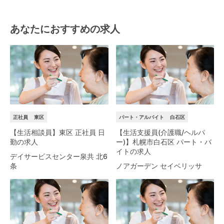
あなたにおすすめの求人
正社員
東区
パート・アルバイト
白石区
【生活相談員】東区 正社員 日
【生活支援員(介護職/ヘルパ
勤の求人
ー)】札幌市白石区 パート・バ
イトの求人
デイサービスセンター泉共 北6
条
ノアガーデン セイベリッサ