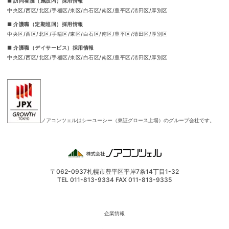
■ 訪問看護（施設内）採用情報
中央区
西区
北区
手稲区
東区
白石区
南区
豊平区
清田区
厚別区
■ 介護職（定期巡回）採用情報
中央区
西区
北区
手稲区
東区
白石区
南区
豊平区
清田区
厚別区
■ 介護職（デイサービス）採用情報
中央区
西区
北区
手稲区
東区
白石区
南区
豊平区
清田区
厚別区
ノアコンツェルはシーユーシー（東証グロース上場）のグループ会社です。
〒062-0937
札幌市豊平区平岸7条14丁目1-32
TEL 011-813-9334 FAX 011-813-9335
企業情報