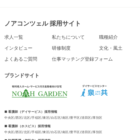
ノアコンツェル 採用サイト
求人一覧
私たちについて
職種紹介
インタビュー
研修制度
文化・風土
よくあるご質問
仕事マッチング登録フォーム
ブランドサイト
■ 看護師（デイサービス）採用情報
中央区
西区
北区
手稲区
東区
白石区
南区
豊平区
清田区
厚別区
■ 看護師（ホスピス）採用情報
中央区
西区
北区
手稲区
東区
白石区
南区
豊平区
清田区
厚別区