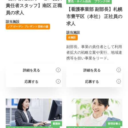
髪色・ネイル自由
ブランクOK
責任者スタッフ】南区 正職
【看護事業部 副部長】札幌
員の求人
市豊平区（本社） 正社員の
該当施設
求人
ノアガーデン プレザント芸術の森
該当施設
全施設
副部長。事業の責任者として利用
者拡大の戦略立案や実行、地域連
携等を担い事業をリード。
詳細を見る
詳細を見る
応募する
応募する
看護師
管理栄養士