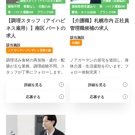
調理スタッフ（アイハピネス雇用）
介護職（定期巡回）
資格不問
夜勤なし・日勤のみ
資格取得支援あり
車・バイク通勤OK
車・バイク通勤OK
ブランクOK
髪色・ネイル自由
ブランクOK
【調理スタッフ（アイハピ
【介護職】札幌市内 正社員
ネス雇用）】南区 パートの
管理職候補の求人
求人
該当施設
全施設
該当施設
ノアガーデン プレザント芸術の森
調理済み食材の再加熱・盛付・配
ノアガーデンの居宅を巡回し、身
膳が主な業務。調理経験不問。ス
体介護・生活援助を行います。フ
タッフが丁寧にフォローします。
ォロー体制充実！
詳細を見る
詳細を見る
応募する
応募する