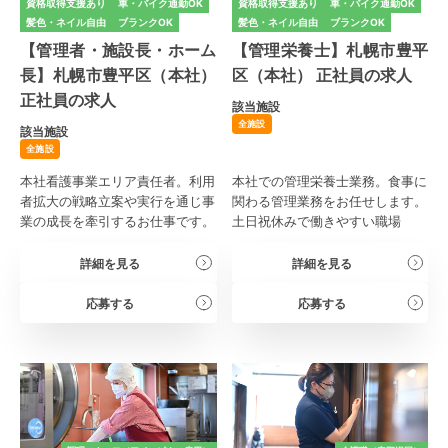
資格取得支援あり
車・バイク通勤OK
資格取得支援あり
車・バイク通勤OK
髪色・ネイル自由
ブランクOK
髪色・ネイル自由
ブランクOK
【管理者・施設長・ホーム
【管理栄養士】札幌市豊平
長】札幌市豊平区（本社）
区（本社） 正社員の求人
正社員の求人
該当施設
全施設
該当施設
全施設
本社看護事業エリア責任者。利用
本社での管理栄養士業務。食事に
者拡大の戦略立案や実行を通じ事
関わる管理業務をお任せします。
業の成長を牽引するお仕事です。
土日祝休みで働きやすい職場
詳細を見る
詳細を見る
応募する
応募する