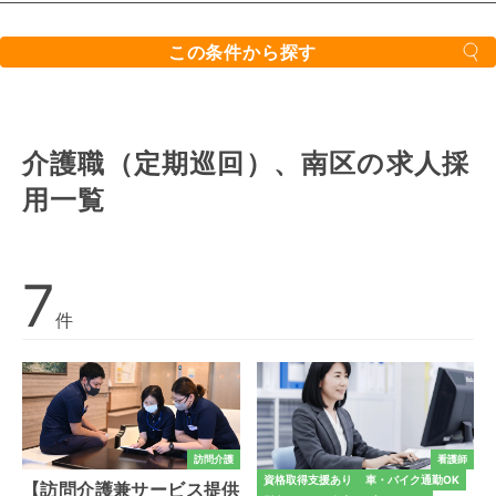
この条件から探す
介護職（定期巡回）、南区の
求人採
用一覧
7
件
訪問介護
看護師
資格取得支援あり
車・バイク通勤OK
【訪問介護兼サービス提供