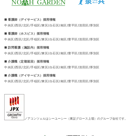
■ 看護師（デイサービス）採用情報
中央区
西区
北区
手稲区
東区
白石区
南区
豊平区
清田区
厚別区
■ 看護師（ホスピス）採用情報
中央区
西区
北区
手稲区
東区
白石区
南区
豊平区
清田区
厚別区
■ 訪問看護（施設内）採用情報
中央区
西区
北区
手稲区
東区
白石区
南区
豊平区
清田区
厚別区
■ 介護職（定期巡回）採用情報
中央区
西区
北区
手稲区
東区
白石区
南区
豊平区
清田区
厚別区
■ 介護職（デイサービス）採用情報
中央区
西区
北区
手稲区
東区
白石区
南区
豊平区
清田区
厚別区
ノアコンツェルはシーユーシー（東証グロース上場）のグループ会社です。