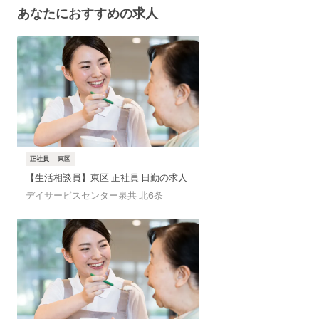
あなたに
おすすめの求人
正社員
東区
【生活相談員】東区 正社員 日勤の求人
デイサービスセンター泉共 北6条