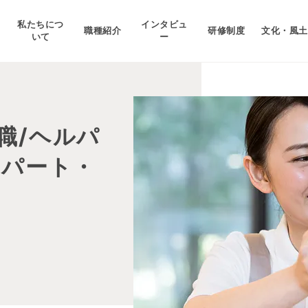
私たちにつ
インタビュ
職種紹介
研修制度
文化・風土
いて
ー
職/ヘルパ
 パート・