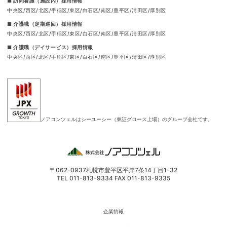
■ 訪問看護（施設内）採用情報
中央区
西区
北区
手稲区
東区
白石区
南区
豊平区
清田区
厚別区
■ 介護職（定期巡回）採用情報
中央区
西区
北区
手稲区
東区
白石区
南区
豊平区
清田区
厚別区
■ 介護職（デイサービス）採用情報
中央区
西区
北区
手稲区
東区
白石区
南区
豊平区
清田区
厚別区
ノアコンツェルはシーユーシー（東証グロース上場）のグループ会社です。
〒062-0937
札幌市豊平区平岸7条14丁目1-32
TEL 011-813-9334 FAX 011-813-9335
企業情報