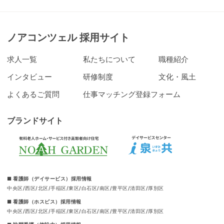
ノアコンツェル 採用サイト
求人一覧
私たちについて
職種紹介
インタビュー
研修制度
文化・風土
よくあるご質問
仕事マッチング登録フォーム
ブランドサイト
■ 看護師（デイサービス）採用情報
中央区
西区
北区
手稲区
東区
白石区
南区
豊平区
清田区
厚別区
■ 看護師（ホスピス）採用情報
中央区
西区
北区
手稲区
東区
白石区
南区
豊平区
清田区
厚別区