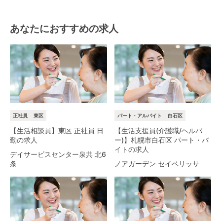
あなたにおすすめの求人
正社員
東区
パート・アルバイト
白石区
【生活相談員】東区 正社員 日
【生活支援員(介護職/ヘルパ
勤の求人
ー)】札幌市白石区 パート・バ
イトの求人
デイサービスセンター泉共 北6
条
ノアガーデン セイベリッサ