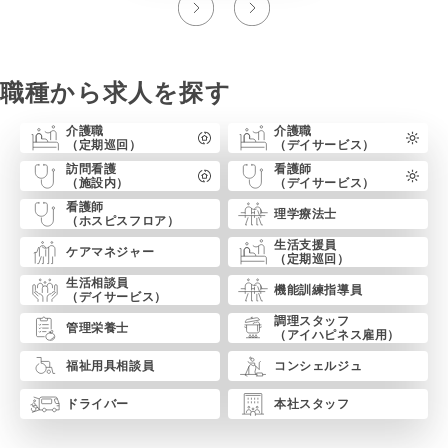
職種から求人を探す
介護職
介護職
（定期巡回）
（デイサービス）
訪問看護
看護師
（施設内）
（デイサービス）
看護師
理学療法士
（ホスピスフロア）
生活支援員
ケア
マネジャー
（定期巡回）
生活相談員
機能訓練
指導員
（デイサービス）
調理スタッフ
管理栄養士
（アイハピネス
雇用）
福祉用具
相談員
コンシェルジュ
ドライバー
本社スタッフ