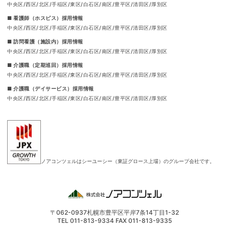
中央区
西区
北区
手稲区
東区
白石区
南区
豊平区
清田区
厚別区
■ 看護師（ホスピス）採用情報
中央区
西区
北区
手稲区
東区
白石区
南区
豊平区
清田区
厚別区
■ 訪問看護（施設内）採用情報
中央区
西区
北区
手稲区
東区
白石区
南区
豊平区
清田区
厚別区
■ 介護職（定期巡回）採用情報
中央区
西区
北区
手稲区
東区
白石区
南区
豊平区
清田区
厚別区
■ 介護職（デイサービス）採用情報
中央区
西区
北区
手稲区
東区
白石区
南区
豊平区
清田区
厚別区
ノアコンツェルはシーユーシー（東証グロース上場）のグループ会社です。
〒062-0937
札幌市豊平区平岸7条14丁目1-32
TEL 011-813-9334 FAX 011-813-9335