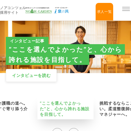
ノアコンツェル
福祉住宅NOAH GARDEN
求人一覧
採用サイト
インタビュー記事
“ここを選んでよかった”と、心から
誇れる施設を目指して。
インタビューを読む
介護職の道へ。
“ここを選んでよかっ
挑戦するならこ
すぐ寄り添う介
た”と、心から誇れる施設
い。柔道整復師
を目指して。
マネジャーへ。