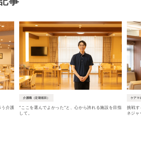
記事
介護職（定期巡回）
ケアマ
添う介護
“ここを選んでよかった”と、心から誇れる施設を目指
挑戦す
して。
ネジャ