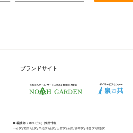
ブランドサイト
■ 看護師（ホスピス）採用情報
中央区
西区
北区
手稲区
東区
白石区
南区
豊平区
清田区
厚別区