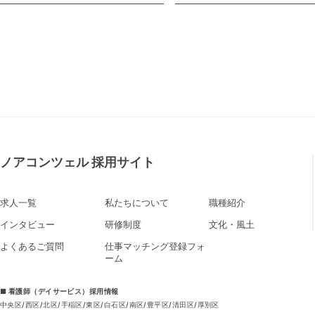
ノアコンツェル 採用サイト
求人一覧
私たちについて
職種紹介
インタビュー
研修制度
文化・風土
よくあるご質問
仕事マッチング登録フォ
ーム
■ 看護師（デイサービス）採用情報
中央区
西区
北区
手稲区
東区
白石区
南区
豊平区
清田区
厚別区